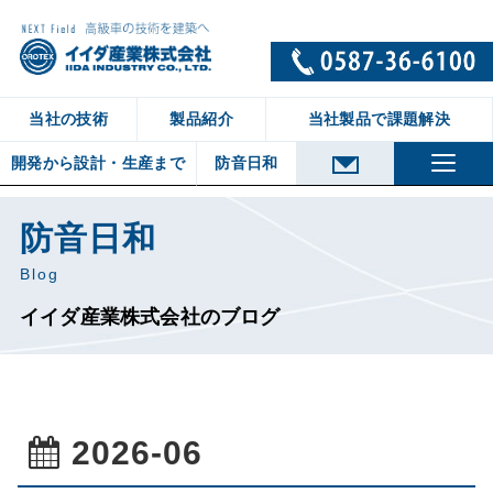
当社の技術
製品紹介
当社製品で課題解決
開発から設計・生産まで
防音日和
当社の技術トップ
ゼトロNV-α
金属屋根の防音性能
音響評価技術
耐火性能
Ⅱ
の制振遮音技術
製品紹介トップ
木造用重量床衝撃音低減ダンパー
貼るだけ遮音対策 ゼトロ
フローリング直貼り用接着剤
熱膨張性耐火材（防火部材）
壁用遮音テープ
金属屋根用制振テープ
シャルダン SPF400
シャルダン OY430
住宅メーカー技術者様へ
建築設計者様へ
建材メーカー様へ
‹ New ›
直床断熱遮音ユニット
防音日和
Blog
イイダ産業株式会社のブログ
2026-06