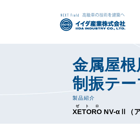
金属屋根
制振テー
製品紹介
ゼトロ
XETORO
NV-α
Ⅱ
（