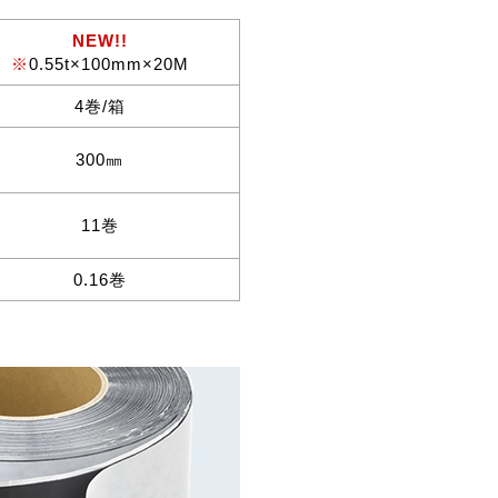
NEW!!
※
0.55t×100mm×20M
4巻/箱
300㎜
11巻
0.16巻