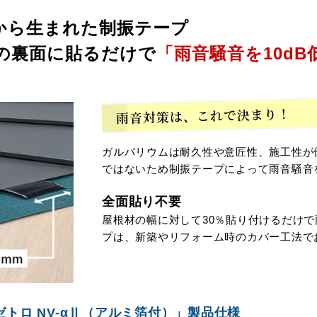
から生まれた制振テープ
の裏面に貼るだけで
「雨音騒音を10dB
雨音対策は、これで決まり！
ガルバリウムは耐久性や意匠性、施工性が
ではないため制振テープによって雨音騒音
全面貼り不要
屋根材の幅に対して30％貼り付けるだけ
プは、新築やリフォーム時のカバー工法で
ロ NV-α
Ⅱ
（アルミ箔付）」製品仕様