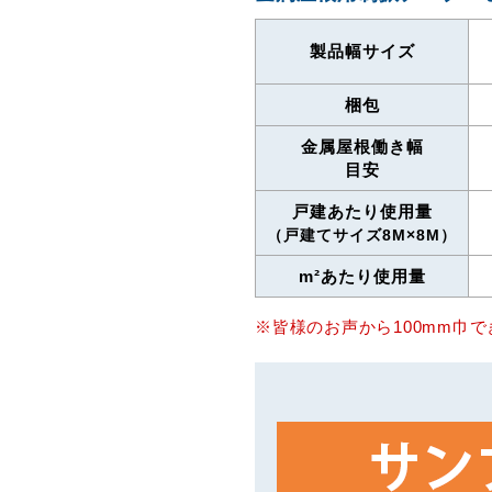
製品
幅サイズ
梱包
金属屋根
働き幅
目安
戸建あたり
使用量
（戸建てサイズ
8M×8M）
m²あたり
使用量
※皆様のお声から100mm巾で