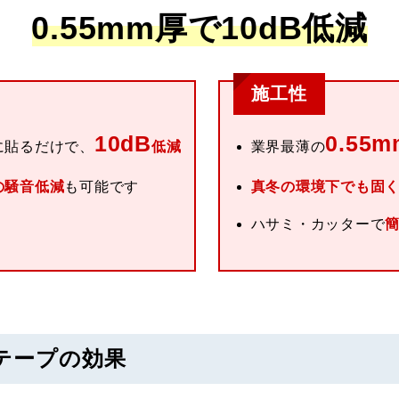
0.55mm厚で10dB低減
施工性
10dB
0.55m
に貼るだけで、
低減
業界最薄の
の騒音低減
も可能です
真冬の環境下でも固
ハサミ・カッターで
テープの効果