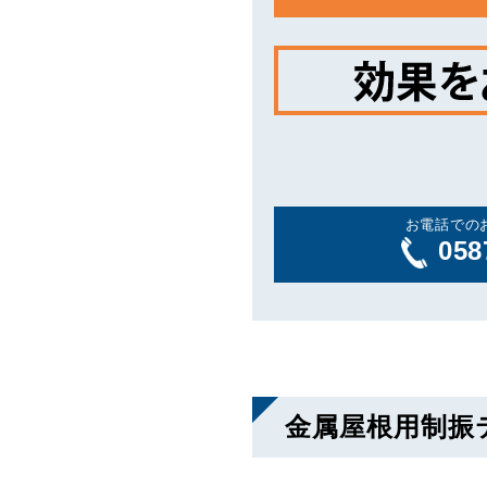
お電話での
058
金属屋根用制振