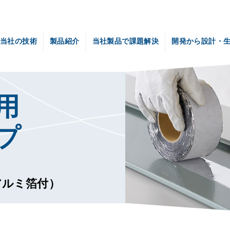
当社の技術
製品紹介
当社製品で課題解決
開発から設計・
当社の技術トップ
ゼトロNV-α
金属屋根の防音性能
音響評価技術
耐火性能
Ⅱ
の制振遮音技術
製品紹介トップ
木造用重量床衝撃音低減ダンパー
貼るだけ遮音対策 ゼトロ
直床断熱遮音ユニット
フローリング直貼り用接着剤
熱膨張性耐火材（防火部材）
壁用遮音テープ
金属屋根用制振テープ
シャルダン SPF400
シャルダン OY430
住宅メーカー技術者様へ
建築設計者様へ
建材メーカー様へ
‹ New ›
用
プ
アルミ箔付）