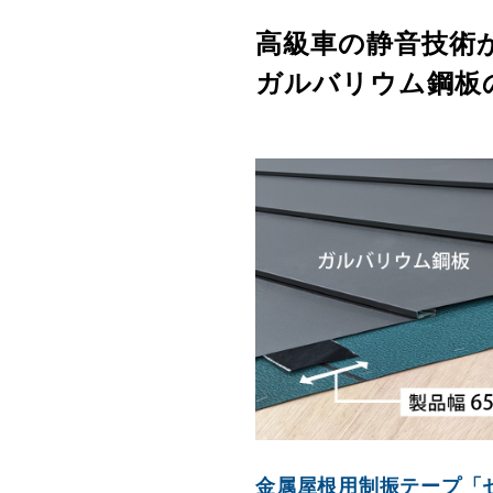
高級車の静音技術
ガルバリウム鋼板
金属屋根用制振テープ「ゼト