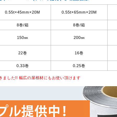
0.55t×45mm×20M
0.55t×65mm×20M
8巻/箱
8巻/箱
150㎜
200㎜
22巻
16巻
0.33巻
0.25巻
きました!! 幅広の屋根材にもお使い頂けます